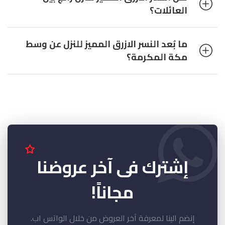
العائلات؟
ما بُعد النسر الازرق المميز للنزل عن وسط
مكة المكرمة؟
إشترك فى آخر عروضنا
مجاناً!
إنضم الينا لمعرفة آخر العروض من خلال الواتس اب.