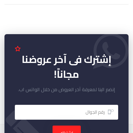
إشترك فى آخر عروضنا
مجاناً!
إنضم الينا لمعرفة آخر العروض من خلال الواتس اب.