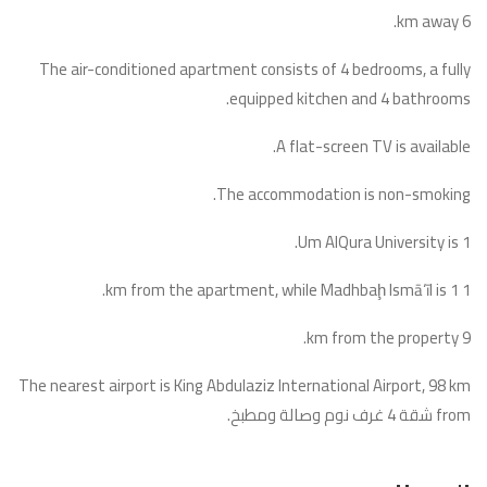
6 km away.
The air-conditioned apartment consists of 4 bedrooms, a fully
equipped kitchen and 4 bathrooms.
A flat-screen TV is available.
The accommodation is non-smoking.
Um AlQura University is 1.
1 km from the apartment, while Madhbaḩ Ismā‘īl is 1.
9 km from the property.
The nearest airport is King Abdulaziz International Airport, 98 km
from شقة 4 غرف نوم وصالة ومطبخ.