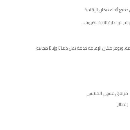
ر الوحدات ثلاجة للضيوف.
لمتميزة 1، بينما يقع مطار الملك عبد العزيز الدولي على بعد 74 كم من مكان الإقامة، ويوفر مكان الإقامة خدمة نقل ذهابًا وإيابًا مجانية
مرافق غسيل الملابس
إفطار