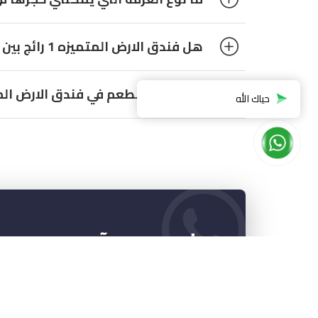
هل فندق الارض المتميزه 1 رائج بين العائلات؟
هل يتوفر مطعم في فندق الارض المتم
إشترك فى آخر عروضنا مج
إنضم الينا لمعرفة آخر العروض من خلال الو