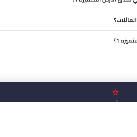
يزه 1؟
اناً!
اتس اب.