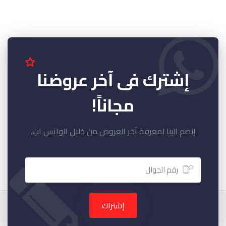
إشترك فى آخر عروضنا
مجاناً!
إنضم الينا لمعرفة آخر العروض من خلال الواتس اب.
إشتراك