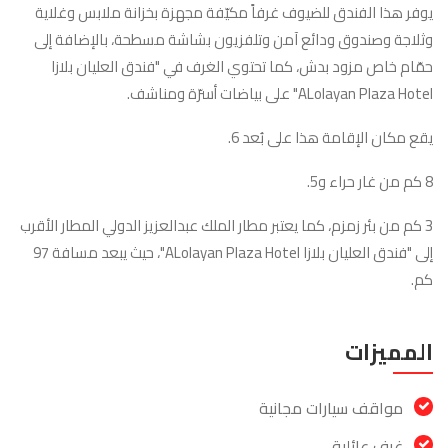
يوفر هذا الفندق للضيوف غرفاً مكيّفة مجهزة بخزانة ملابس وغلاية
وثلاجة وصندوق ودائع آمن وتلفزيون بشاشة مسطحة، بالإضافة إلى
حمّام خاص مزود بدش، كما تحتوي الغرف في "فندق العليان بلازا
ALolayan Plaza Hotel" على بياضات أسرّة ومناشف.
يقع مكان الإقامة هذا على بُعد 6.
8 كم من غار حراء و5.
3 كم من بئر زمزم، كما يعتبر مطار الملك عبدالعزيز الدولي المطار الأقرب
إلى "فندق العليان بلازا ALolayan Plaza Hotel"، حيث يبعد مسافة 97
كم.
المميزات
مواقف سيارات مجانية
غرف عائلية