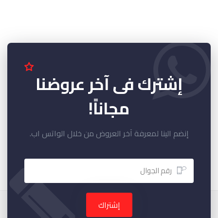
إشترك فى آخر عروضنا
مجاناً!
إنضم الينا لمعرفة آخر العروض من خلال الواتس اب.
إشتراك